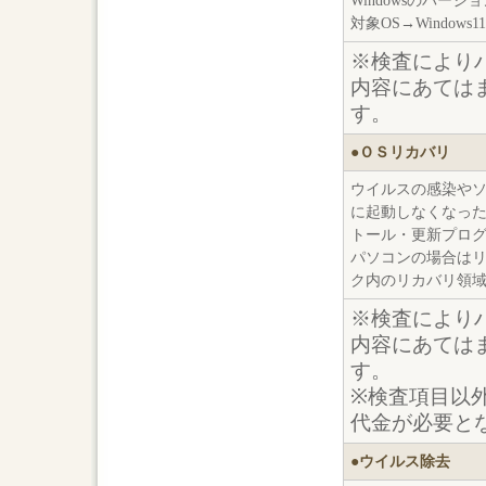
Windowsのバー
対象OS→Window
※検査により
内容にあては
す。
●ＯＳリカバリ
ウイルスの感染やソフ
に起動しなくなったパ
トール・更新プログ
パソコンの場合は
ク内のリカバリ領
※検査により
内容にあては
す。
※検査項目以
代金が必要と
●ウイルス除去