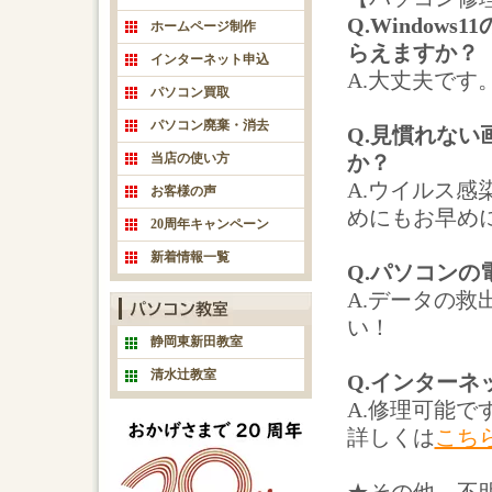
Q.Windo
ホームページ制作
らえますか？
インターネット申込
A.大丈夫で
パソコン買取
パソコン廃棄・消去
Q.見慣れな
当店の使い方
か？
A.ウイルス
お客様の声
めにもお早め
20周年キャンペーン
新着情報一覧
Q.パソコン
A.データの救
い！
静岡東新田教室
清水辻教室
Q.インター
A.修理可能
詳しくは
こち