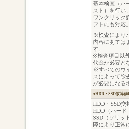
基本検査（ハ
スト）を行い
ワンクリック
フトにも対応
※検査により
内容にあては
す。
※検査項目以
代金が必要と
※すべてのウ
スによって除
が必要になる
●HDD・SSD故障修
HDD・SSD
HDD（ハー
SSD（ソリ
障により正常