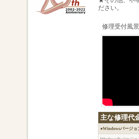
★その他、不
ださい。
修理受付風
主な修理代
●Windowsバージ