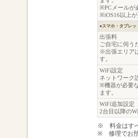
ます。
※PCメール
※iOS16以上
●スマホ・タブレッ
出張料
ご自宅に伺う
※出張エリア
す。
WiFi設定
ネットワーク
※機器が必要
ます。
WiFi追加設
2台目以降のW
※ 料金はす
※ 修理でお預