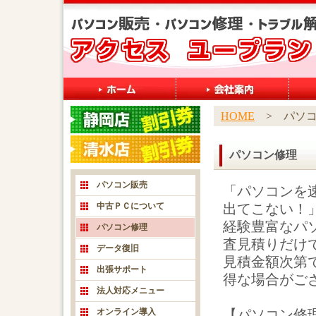
HOME
> パソコ
パソコン修理
パソコン販売
「パソコンを
中古ＰＣについて
出てこない！
経験豊富なパ
パソコン修理
査見積りだけ
データ復旧
見積金額次第
出張サポート
得な場合がご
法人対応メニュー
オンライン導入
【パソコン修