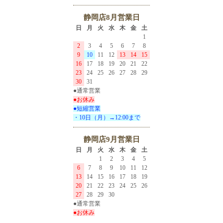
静岡店8月営業日
日
月
火
水
木
金
土
1
2
3
4
5
6
7
8
9
10
11
12
13
14
15
16
17
18
19
20
21
22
23
24
25
26
27
28
29
30
31
●通常営業
●お休み
●短縮営業
・10日（月）→12:00まで
静岡店9月営業日
日
月
火
水
木
金
土
1
2
3
4
5
6
7
8
9
10
11
12
13
14
15
16
17
18
19
20
21
22
23
24
25
26
27
28
29
30
●通常営業
●お休み